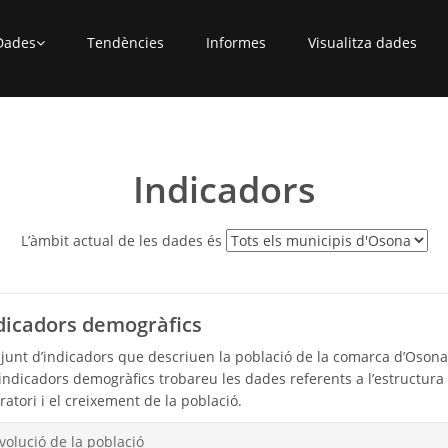
Dades
Tendències
Informes
Visualitza dades
Indicadors
L’àmbit actual de les dades és
dicadors demogràfics
junt d’indicadors que descriuen la població de la comarca d’Osona i
 indicadors demogràfics trobareu les dades referents a l’estructura
ratori i el creixement de la població.
volució de la població