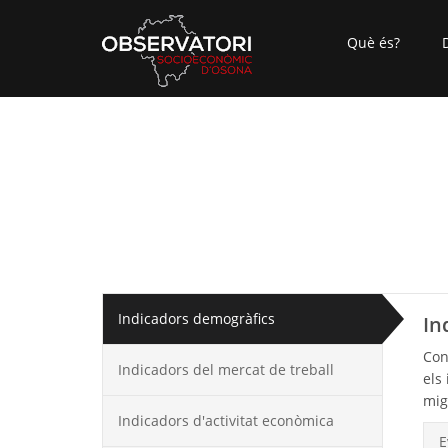
Què és?
Indicadors demogràfics
In
Con
Indicadors del mercat de treball
els
mig
Indicadors d'activitat econòmica
E