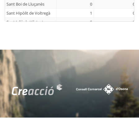
Sant Boi de Lluçanès
0
0
Sant Hipòlit de Voltregà
1
0
Sant Julià de Vilatorta
0
0
Sant Martí d'Albars
0
0
Sant Martí de Centelles
0
0
Sant Pere de Torelló
0
0
Sant Quirze de Besora
1
3
Sant Sadurní d'Osormort
0
0
Sant Vicenç de Torelló
1
0
Santa Cecília de Voltregà
0
0
Santa Eugènia de Berga
0
0
Santa Eulàlia de Riuprimer
0
0
Santa Maria de Besora
0
0
Seva
0
0
Sobremunt
0
0