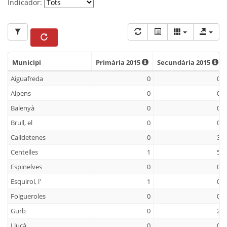
Indicador:
Municipi
Primària 2015
Secundària 2015
Municipi
Primària 2015
Secundària 2015
Aiguafreda
0
0
Alpens
0
0
Balenyà
0
0
Brull, el
0
0
Calldetenes
0
3
Centelles
1
5
Espinelves
0
0
Esquirol, l'
1
0
Folgueroles
0
0
Gurb
0
2
Lluçà
0
0