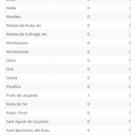
Malla
0
0
Manlleu
0
0
Masies de Roda, les
0
0
Masies de Voltregà, les
0
2
Montesquiu
0
0
Muntanyola
0
0
Olost
0
0
Orís
0
0
Oristà
0
0
Perafita
0
0
Prats de Lluçanès
1
5
Roda de Ter
0
3
Rupit i Pruit
0
0
Sant Agustí de Lluçanès
0
0
Sant Bartomeu del Grau
0
0