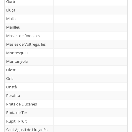
Gurb
Lluçà
Malla
Manlleu
Masies de Roda, les
Masies de Voltregà, les
Montesquiu
Muntanyola
Olost
Orís
Oristà
Perafita
Prats de Lluçanès
Roda de Ter
Rupit i Pruit
Sant Agustí de Lluçanès