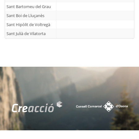
Sant Bartomeu del Grau
Sant Boi de Lluçanès
Sant Hipòlit de Voltregà
Sant Julià de Vilatorta
Sant Martí d'Albars
Sant Martí de Centelles
Sant Pere de Torelló
Sant Quirze de Besora
Sant Sadurní d'Osormort
Sant Vicenç de Torelló
Santa Cecília de Voltregà
Santa Eugènia de Berga
Santa Eulàlia de Riuprimer
Santa Maria de Besora
Seva