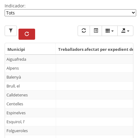
Indicador:
Municipi
Treballadors afectat per expedient de r
Municipi
Treballadors afectat per expedient de r
Aiguafreda
Alpens
Balenyà
Brull, el
Calldetenes
Centelles
Espinelves
Esquirol, l'
Folgueroles