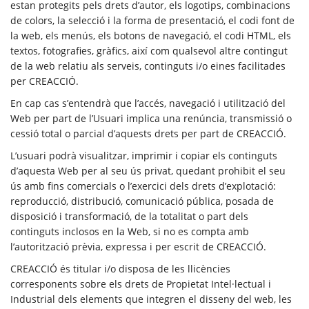
estan protegits pels drets d’autor, els logotips, combinacions
de colors, la selecció i la forma de presentació, el codi font de
la web, els menús, els botons de navegació, el codi HTML, els
textos, fotografies, gràfics, així com qualsevol altre contingut
de la web relatiu als serveis, continguts i/o eines facilitades
per CREACCIÓ.
En cap cas s’entendrà que l’accés, navegació i utilització del
Web per part de l’Usuari implica una renúncia, transmissió o
cessió total o parcial d’aquests drets per part de CREACCIÓ.
L’usuari podrà visualitzar, imprimir i copiar els continguts
d’aquesta Web per al seu ús privat, quedant prohibit el seu
ús amb fins comercials o l’exercici dels drets d’explotació:
reproducció, distribució, comunicació pública, posada de
disposició i transformació, de la totalitat o part dels
continguts inclosos en la Web, si no es compta amb
l’autorització prèvia, expressa i per escrit de CREACCIÓ.
CREACCIÓ és titular i/o disposa de les llicències
corresponents sobre els drets de Propietat Intel·lectual i
Industrial dels elements que integren el disseny del web,
les