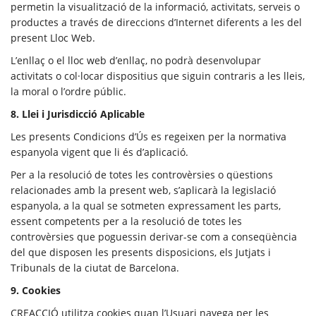
permetin la visualització de la informació, activitats, serveis o
productes a través de direccions d’Internet diferents a les del
present Lloc Web.
L’enllaç o el lloc web d’enllaç, no podrà desenvolupar
activitats o col·locar dispositius que siguin contraris a les lleis,
la moral o l’ordre públic.
8. Llei i
Jurisdicció Aplicable
Les presents Condicions d’Ús es regeixen per la normativa
espanyola vigent que li és d’aplicació.
Per a la resolució de totes les controvèrsies o qüestions
relacionades amb la present web, s’aplicarà la legislació
espanyola, a la qual se sotmeten expressament les parts,
essent competents per a la resolució de totes les
controvèrsies que poguessin derivar-se com a conseqüència
del que disposen les presents disposicions, els Jutjats i
Tribunals de la ciutat de Barcelona.
9. Cookies
CREACCIÓ utilitza cookies quan l’Usuari navega per les