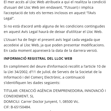
El mer accés al Lloc Web atribueix a qui el realitza la condició
d’usuari del Lloc Web (en endavant, “l’Usuari) i implica
l’acceptació de tots els termes inclosos en aquest “l’Avís
Legal”.
Si no està d‘acord amb alguna de les condicions contingudes
en aquest Avís Legal haurà de deixar d’utilitzar el Lloc Web.
L’Usuari ha de llegir el present avís legal cada vegada que
accedeixi al Lloc Web, ja que poden presentar modificacions.
En cada moment apareixerà la data de la darrera versió.
INFORMACIÓ REGISTRAL DEL LLOC WEB
En compliment del deure d’informació recollit a l’article 10 de
la Llei 34/2002, d’11 de juliol, de Serveis de la Societat de la
Informació i del Comerç Electrònic, a continuació
s’identifiquen les dades següents:
TITULAR: CREACCIÓ AGÈNCIA D’EMPRENEDORIA, INNOVACIÓ I
CONEIXEMENT, SL
DOMICILI: Carrer Doctor Junyent, 1, 08500 Vic.
CIF: B-65150484.