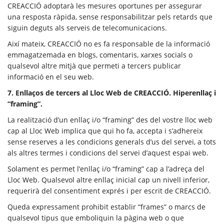
CREACCIÓ adoptarà les mesures oportunes per assegurar
una resposta ràpida, sense responsabilitzar pels retards que
siguin deguts als serveis de telecomunicacions.
Així mateix, CREACCIÓ no es fa responsable de la informació
emmagatzemada en blogs, comentaris, xarxes socials o
qualsevol altre mitjà que permeti a tercers publicar
informació en el seu web.
7. Enllaços de tercers al Lloc Web de CREACCIÓ. Hiperenllaç i
“framing”.
La realització d’un enllaç i/o “framing” des del vostre lloc web
cap al Lloc Web implica que qui ho fa, accepta i s’adhereix
sense reserves a les condicions generals d’us del servei, a tots
als altres termes i condicions del servei d’aquest espai web.
Solament es permet l’enllaç i/o “framing” cap a l’adreça del
Lloc Web. Qualsevol altre enllaç inicial cap un nivell inferior,
requerirà del consentiment exprés i per escrit de CREACCIÓ.
Queda expressament prohibit establir “frames” o marcs de
qualsevol tipus que emboliquin la pàgina web o que