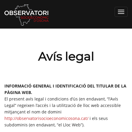
Toggl
navig
Avís legal
INFORMACIÓ GENERAL I IDENTIFICACIÓ DEL TITULAR DE LA
PÀGINA WEB.
El present avís legal i condicions d’ús (en endavant, “l’Avís
Legal” regeixen l’accés i la utilització de lloc web accessible
mitjançant el nom de domini
http://observatorisocioeconomicosona.cat/
i els seus
subdominis (en endavant, “el Lloc Web”).