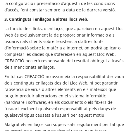
la configuració i presentació d’aquest i de les condicions
d’accés, fent constar sempre la data de la darrera versió.
3. Continguts i enllaços a altres llocs web.
La funció dels links, o enllaços, que apareixen en aquest Lloc
Web és exclusivament la de proporcionar informació als
usuaris i als clients sobre l’existència d’altres fonts
d’informació sobre la matèria a Internet, on podrà aplicar o
completar les dades que s’ofereixen en aquest Lloc Web.
CREACCIÓ no serà responsable del resultat obtingut a través
dels mencionats enllaços.
En tot cas CREACCIÓ no assumeix la responsabilitat derivada
dels continguts enllaçats des del Lloc Web, ni pot garantir
l’absència de virus o altres elements en els mateixos que
puguin produir alteracions en el sistema informàtic
(hardware i software), en els documents o els fitxers de
l’usuari, excloent qualsevol responsabilitat pels danys de
qualsevol tipus causats a l’usuari per aquest motiu.
Malgrat els enllaços són supervisats regularment per tal que
no ocorri, en el cas que qualsevol usuari o un tercer,