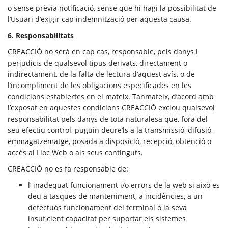
o sense prèvia notificació, sense que hi hagi la possibilitat de
l’Usuari d’exigir cap indemnització per aquesta causa.
6. Responsabilitats
CREACCIÓ no serà en cap cas, responsable, pels danys i
perjudicis de qualsevol tipus derivats, directament o
indirectament, de la falta de lectura d’aquest avís, o de
l’incompliment de les obligacions especificades en les
condicions establertes en el mateix. Tanmateix, d’acord amb
l’exposat en aquestes condicions CREACCIÓ exclou qualsevol
responsabilitat pels danys de tota naturalesa que, fora del
seu efectiu control, puguin deure’ls a la transmissió, difusió,
emmagatzematge, posada a disposició, recepció, obtenció o
accés al Lloc Web o als seus continguts.
CREACCIÓ no es fa responsable de:
l’ inadequat funcionament i/o errors de la web si això es
deu a tasques de manteniment, a incidències, a un
defectuós funcionament del terminal o la seva
insuficient capacitat per suportar els sistemes