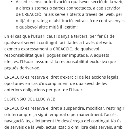
Accedir sense autorització a qualsevol secció de la web,
a altres sistemes o xarxes connectades, a cap servidor
de CREACCIÓ, ni als serveis oferts a través del web, per
mitjà de pirateig o falsificació, extracció de contrasenyes
o qualsevol altre mitjà il·legítim;
En el cas que l’Usuari causi danys a tercers, per fer ús de
qualsevol servei i contingut facilitades a través del web,
exonera expressament a CREACCIÓ, de qualsevol
responsabilitat que li pogués ser imputada. A aquests
efectes, l’Usuari assumirà la responsabilitat exclusiva que
pogués derivar-se.
CREACCIÓ es reserva el dret d’exercici de les accions legals
oportunes en cas d’incompliment de qualsevol de les
anteriors obligacions per part de l’Usuari.
SUSPENSIÓ DEL LLOC WEB
CREACCIÓ es reserva el dret a suspendre, modificar, restringir
o interrompre, ja sigui temporal o permanentment, l’accés,
navegació, ús, allotjament i/o descàrrega del contingut i/o ús
de serveis de la web,
actualització o millora dels serveis, amb