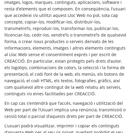
imatges, logos, marques, continguts, aplicacions, software i
resta d’elements que el composen. En conseqüència, l’usuari
que accedeixi i/o utilitzi aquest Lloc Web no pot, sota cap
concepte, copiar-los, modificar-los, distribuir-los,
transmetre’ls, reproduir-los, transformar-los, publicar-los,
llicenciar-los, cedir-los, vendre’ls o transmetre’ls de qualsevol
forma, o crear nous productes o serveis derivats de les
informacions, elements, imatges i altres elements continguts
al Lloc Web sense el consentiment exprés i per escrit de
CREACCIÓ. En particular, estan protegits pels drets d’autor,
els logotips, combinacions de colors, la selecció i la forma de
presentació, el codi font de la web, els menús, els botons de
navegació, el codi HTML, els textos, fotografies, gràfics, així
com qualsevol altre contingut de la web relatiu als serveis,
continguts i/o eines facilitades per CREACCIÓ.
En cap cas s’entendrà que l’accés, navegació i utilització del
Web per part de l’Usuari implica una renúncia, transmissió o
cessió total o parcial d’aquests drets per part de CREACCIÓ.
L’usuari podrà visualitzar, imprimir i copiar els continguts
d’aquesta Web per al seu ús privat, quedant prohibit el seu