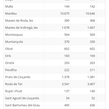
Malla
144
142
Manlleu
10.675
10.646
Masies de Roda, les
390
368
Masies de Voltregà, les
1.678
1.667
Montesquiu
564
569
Muntanyola
370
330
Olost
602
602
Orís
183
169
Oristà
293
263
Perafita
222
211
Prats de Lluçanès
1.378
1.381
Roda de Ter
3.541
3.407
Rupit i Pruit
137
140
Sant Agustí de Lluçanès
54
52
Sant Bartomeu del Grau
495
436