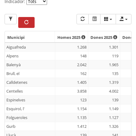
Indicador:
Municipi
Homes 2025
Dones 2025
Dones
Municipi
Homes 2025
Dones 2025
Dones 
Aiguafreda
1.268
1.301
Alpens
148
119
Balenyà
2.042
1.965
Brull, el
162
135
Calldetenes
1.405
1.319
Centelles
3.858
4.002
Espinelves
123
139
Esquirol, l'
1.154
1.149
Folgueroles
1.135
1.127
Gurb
1.412
1.326
Lluçà
139
141