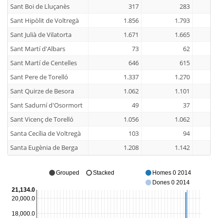
Sant Boi de Lluçanès
317
283
Sant Hipòlit de Voltregà
1.856
1.793
Sant Julià de Vilatorta
1.671
1.665
Sant Martí d'Albars
73
62
Sant Martí de Centelles
646
615
Sant Pere de Torelló
1.337
1.270
Sant Quirze de Besora
1.062
1.101
Sant Sadurní d'Osormort
49
37
Sant Vicenç de Torelló
1.056
1.062
Santa Cecília de Voltregà
103
94
Santa Eugènia de Berga
1.208
1.142
Santa Eulàlia de Riuprimer
774
742
Grouped
Stacked
Homes 0 2014
Santa Maria de Besora
90
74
Dones 0 2014
Seva
1.959
1.859
21,134.0
20,000.0
Sobremunt
35
54
18,000.0