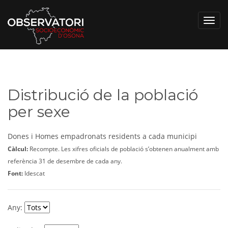
Toggl
navig
Distribució de la població
per sexe
Dones i Homes empadronats residents a cada municipi
Càlcul:
Recompte. Les xifres oficials de població s’obtenen anualment amb
referència 31 de desembre de cada any.
Font:
Idescat
Any: