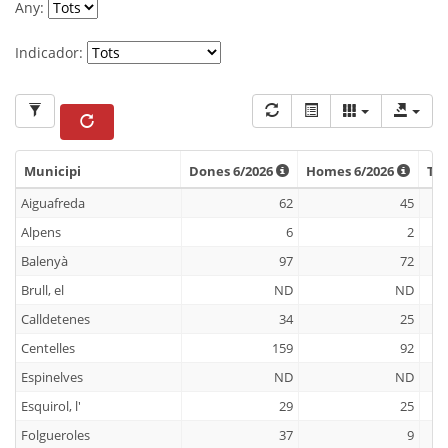
Any:
Indicador:
Municipi
Dones 6/2026
Homes 6/2026
Ta
Municipi
Dones 6/2026
Homes 6/2026
Tax
Aiguafreda
62
45
Alpens
6
2
Balenyà
97
72
Brull, el
ND
ND
Calldetenes
34
25
Centelles
159
92
Espinelves
ND
ND
Esquirol, l'
29
25
Folgueroles
37
9