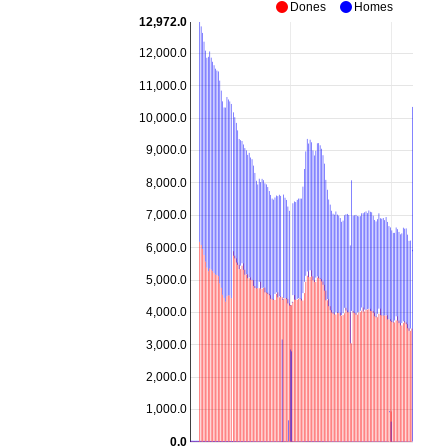
Dones
Homes
Sobremunt
ND
ND
12,972.0
Sora
4
3
12,000.0
Taradell
91
80
11,000.0
Tavèrnoles
ND
ND
10,000.0
Tavertet
0
1
9,000.0
Tona
144
100
8,000.0
Torelló
334
243
7,000.0
Vic
1.047
981
6,000.0
Vidrà
ND
ND
Viladrau
10
13
5,000.0
Vilanova de Sau
6
3
4,000.0
Osona i Lluçanès
3.504
2.760
3,000.0
Catalunya
179.367
127.802
2,000.0
1,000.0
0.0