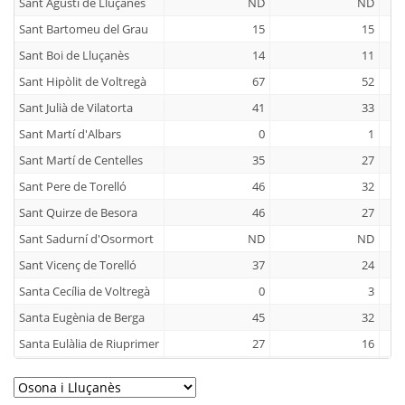
Sant Agustí de Lluçanès
ND
ND
Sant Bartomeu del Grau
15
15
Sant Boi de Lluçanès
14
11
Sant Hipòlit de Voltregà
67
52
Sant Julià de Vilatorta
41
33
Sant Martí d'Albars
0
1
Sant Martí de Centelles
35
27
Sant Pere de Torelló
46
32
Sant Quirze de Besora
46
27
Sant Sadurní d'Osormort
ND
ND
Sant Vicenç de Torelló
37
24
Santa Cecília de Voltregà
0
3
Santa Eugènia de Berga
45
32
Santa Eulàlia de Riuprimer
27
16
Santa Maria de Besora
4
0
Seva
57
65