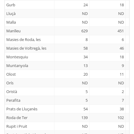
Gurb
24
18
Lluçà
ND
ND
Malla
ND
ND
Manlleu
629
451
Masies de Roda, les
8
6
Masies de Voltregà, les
58
46
Montesquiu
34
18
Muntanyola
13
9
Olost
20
11
Orís
ND
ND
Oristà
5
2
Perafita
5
7
Prats de Lluçanès
54
38
Roda de Ter
139
102
Rupit i Pruit
ND
ND