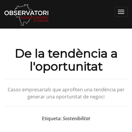
Toggl
navig
De la tendència a
l'oportunitat
Casos empresarials que aprofiten una tendència per
generar una oportunitat de negoci
Etiqueta:
Sostenibilitat