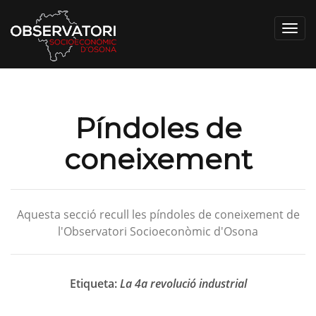
Toggl
navig
Píndoles de
coneixement
Aquesta secció recull les píndoles de coneixement de
l'Observatori Socioeconòmic d'Osona
Etiqueta:
La 4a revolució industrial