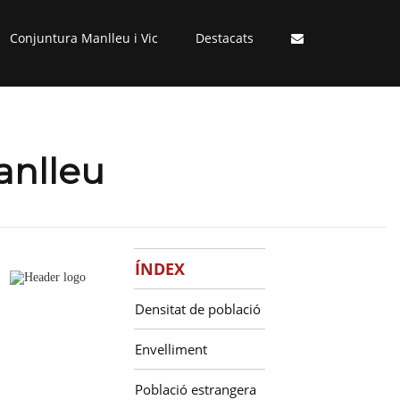
Conjuntura Manlleu i Vic
Destacats
anlleu
ÍNDEX
Densitat de població
Envelliment
Població estrangera