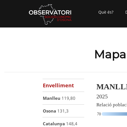
Què és?
Mapa 
Envelliment
Manlleu
119,80
Osona
131,3
Catalunya
148,4