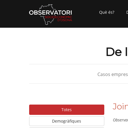
Què és?
De l
Casos empresa
Joi
Totes
Observa
Demogràfiques