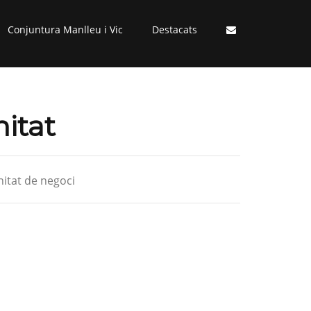
Conjuntura Manlleu i Vic
Destacats
nitat
itat de negoci