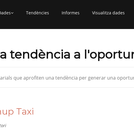
Dades
Tendències
Informes
Visualitza dades
a tendència a l'oportu
rials que aprofiten una tendència per generar una oportun
nup Taxi
tori