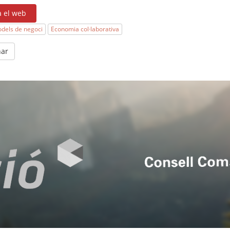
a el web
dels de negoci
Economia col·laborativa
nar