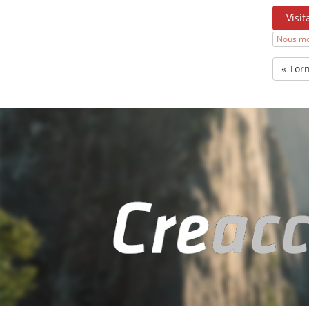
Visit
Nous mo
« Tor