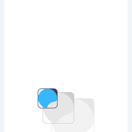
teu
negoci
Servei públic d’anàlisi de dades en
l’àmbit empresarial de la comarca
d’Osona i el Lluçanès