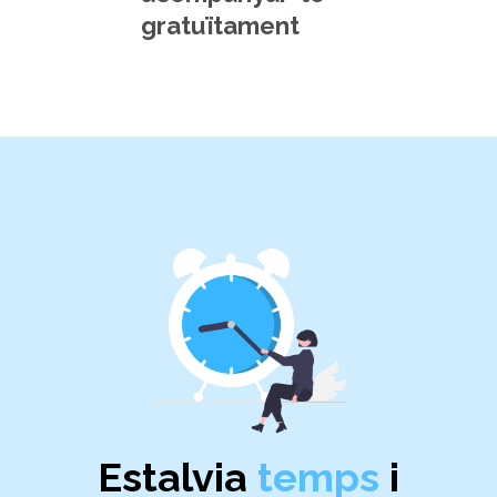
gratuïtament
Estalvia
temps
i