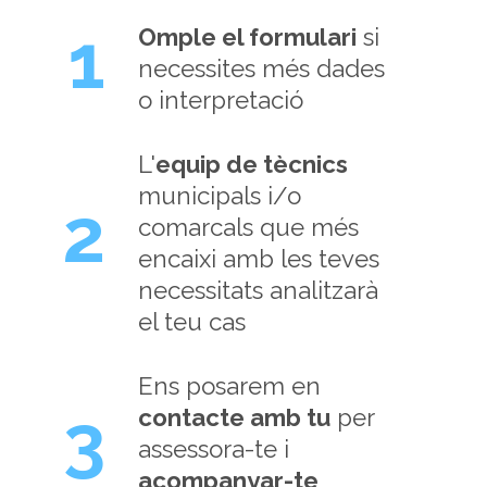
1
Omple el formulari
si
necessites més dades
o interpretació
L'
equip de tècnics
municipals i/o
2
comarcals que més
encaixi amb les teves
necessitats analitzarà
el teu cas
Ens posarem en
3
contacte amb tu
per
assessora-te i
acompanyar-te