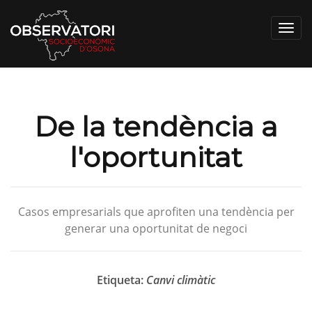
Toggl
navig
De la tendència a
l'oportunitat
Casos empresarials que aprofiten una tendència per
generar una oportunitat de negoci
Etiqueta:
Canvi climàtic